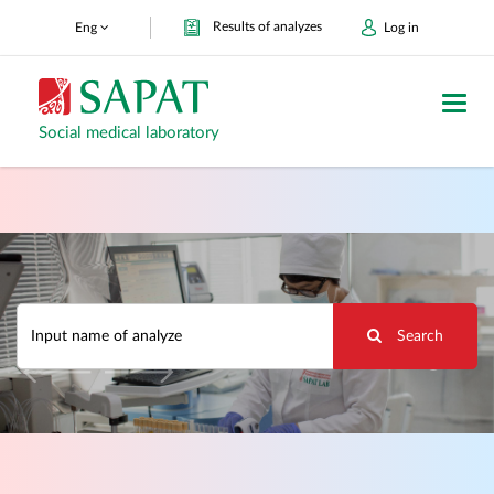
Results of analyzes
Eng
Log in
Toggl
navig
Social medical laboratory
Search